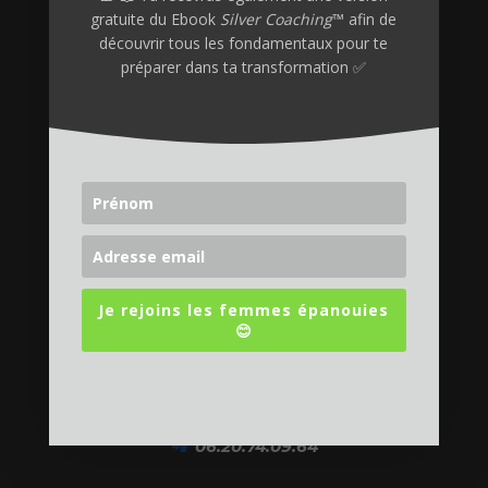
gratuite du Ebook
Silver Coaching
™ afin de
découvrir tous les fondamentaux pour te
Prendre un rdv
préparer dans ta transformation ✅
?
;
Je rejoins les femmes épanouies
😊
📩
contact@silver-coaching.com
📲
06.20.74.09.64