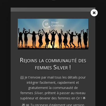
Rejoins la communauté des
femmes Silver !
📨 Je t'envoie par mail tous les détails pour
intégrer facilement, rapidement et
gratuitement la communauté de
femmes
Silver,
prêtent à passer au niveau
J'envoie mon message
supérieur et devenir des
femmes en Or
! 🌟
🎁 📖 Tu recevras également une version