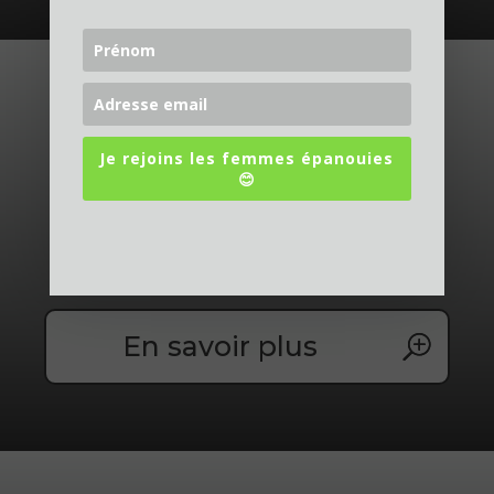

Je rejoins les femmes épanouies
😊
Santé
En savoir plus