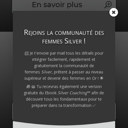
En savoir plus
Rejoins la communauté des
femmes Silver !

📨 Je t'envoie par mail tous les détails pour
intégrer facilement, rapidement et
gratuitement la communauté de
femmes
Silver,
prêtent à passer au niveau
supérieur et devenir des
femmes en Or
! 🌟
Vie sociale
🎁 📖 Tu recevras également une version
gratuite du Ebook
Silver Coaching
™ afin de
découvrir tous les fondamentaux pour te
préparer dans ta transformation ✅
En savoir plus