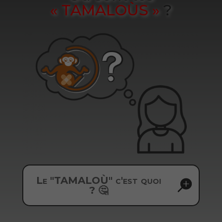
« TAMALOÙS »
?
Le "TAMALOÙ" c'est quoi
? 🤔