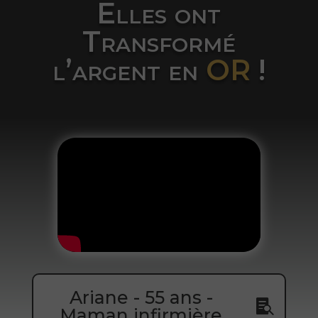
Elles ont
Transformé
l’argent en
OR
!
Ariane - 55 ans -
Maman infirmière